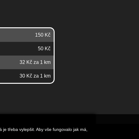
150 Kč
50 Kč
32 Kč za 1 km
30 Kč za 1 km
je třeba vylepšit. Aby vše fungovalo jak má,
aše vize
Blog
Spolupráce
Kontakt