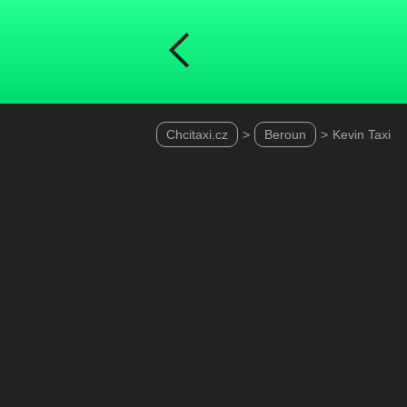
Chcitaxi.cz
>
Beroun
>
Kevin Taxi