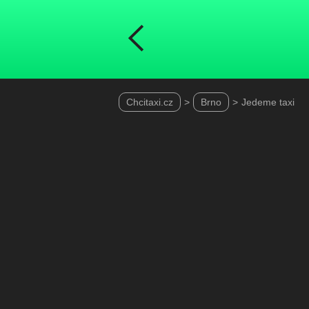
Chcitaxi.cz
>
Brno
>
Jedeme taxi