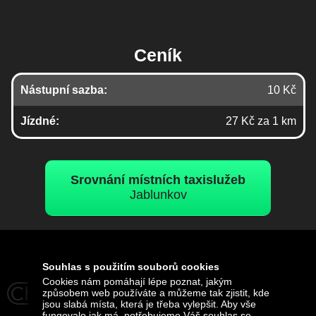
Ceník
Nástupní sazba:
10 Kč
Jízdné:
27 Kč za 1 km
Srovnání místních taxislužeb
Jablunkov
Naše vize
Souhlas s použitím souborů cookies
Cookies nám pomáhají lépe poznat, jakým
Blog
způsobem web používáte a můžeme tak zjistit, kde
jsou slabá místa, která je třeba vylepšit. Aby vše
Spolupráce
fungovalo jak má, potřebujeme Váš souhlas se