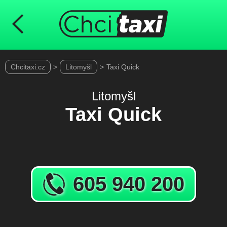
Chcitaxi.cz
>
Litomyšl
>
Taxi Quick
Litomyšl
Taxi Quick
605 940 200