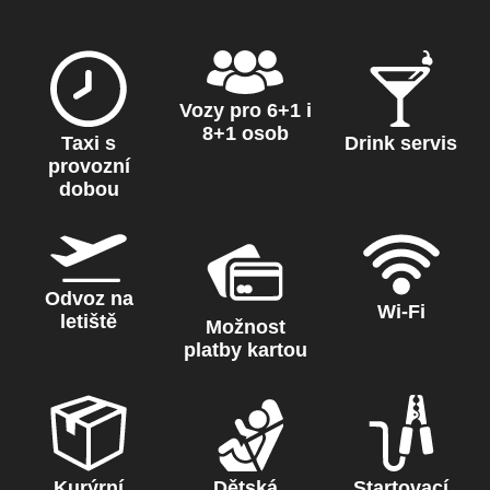
Vozy pro 6+1 i
8+1 osob
Taxi s
Drink servis
provozní
dobou
Odvoz na
Wi-Fi
letiště
Možnost
platby kartou
Kurýrní
Dětská
Startovací